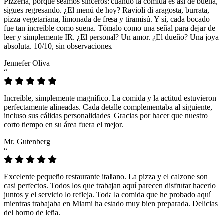
Pizzeria, porque seamos sinceros: cuando la comida es así de buena,
sigues regresando. ¿El menú de hoy? Ravioli di aragosta, burrata,
pizza vegetariana, limonada de fresa y tiramisú. Y sí, cada bocado
fue tan increíble como suena. Tómalo como una señal para dejar de
leer y simplemente IR. ¿El personal? Un amor. ¿El dueño? Una joya
absoluta. 10/10, sin observaciones.
Jennefer Oliva
“
Increíble, simplemente magnífico. La comida y la actitud estuvieron
perfectamente alineadas. Cada detalle complementaba al siguiente,
incluso sus cálidas personalidades. Gracias por hacer que nuestro
corto tiempo en su área fuera el mejor.
Mr. Gutenberg
“
Excelente pequeño restaurante italiano. La pizza y el calzone son
casi perfectos. Todos los que trabajan aquí parecen disfrutar hacerlo
juntos y el servicio lo refleja. Toda la comida que he probado aquí
mientras trabajaba en Miami ha estado muy bien preparada. Delicias
del horno de leña.