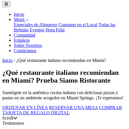
Inicio
Menú
Especiales de Almuerzo
Consumo en el Local
Todas las
Bebidas
Eventos
Hora Feliz
Comunidad
Empleos
Sobre Nosotros
Contáctanos
Inicio
/
¿Qué restaurante italiano recomiendan en Miami?
¿Qué restaurante italiano recomiendan
en Miami? Prueba Siamo Ristorante
Sumérgete en la auténtica cocina italiana con deliciosas pizzas y
pastas en un ambiente acogedor en Miami Springs. ¡Te esperamos!
ORDENAR EN LÍNEA
RESERVAR UNA MESA
COMPRAR
TARJETA DE REGALO DIGITAL
Scroll
Testimonios