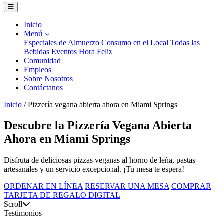
Inicio
Menú
Especiales de Almuerzo
Consumo en el Local
Todas las
Bebidas
Eventos
Hora Feliz
Comunidad
Empleos
Sobre Nosotros
Contáctanos
Inicio
/
Pizzería vegana abierta ahora en Miami Springs
Descubre la Pizzería Vegana Abierta
Ahora en Miami Springs
Disfruta de deliciosas pizzas veganas al horno de leña, pastas
artesanales y un servicio excepcional. ¡Tu mesa te espera!
ORDENAR EN LÍNEA
RESERVAR UNA MESA
COMPRAR
TARJETA DE REGALO DIGITAL
Scroll
Testimonios