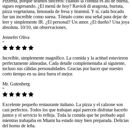
Pizzeria, porque seamos sinceros: cuando la comida es así de buena,
sigues regresando. ¿El menú de hoy? Ravioli di aragosta, burrata,
pizza vegetariana, limonada de fresa y tiramisú. Y sí, cada bocado
fue tan increíble como suena. Tómalo como una señal para dejar de
leer y simplemente IR. ¿El personal? Un amor. ¿El dueño? Una joya
absoluta. 10/10, sin observaciones.
Jennefer Oliva
“
Increíble, simplemente magnífico. La comida y la actitud estuvieron
perfectamente alineadas. Cada detalle complementaba al siguiente,
incluso sus cálidas personalidades. Gracias por hacer que nuestro
corto tiempo en su área fuera el mejor.
Mr. Gutenberg
“
Excelente pequeño restaurante italiano. La pizza y el calzone son
casi perfectos. Todos los que trabajan aquí parecen disfrutar hacerlo
juntos y el servicio lo refleja. Toda la comida que he probado aquí
mientras trabajaba en Miami ha estado muy bien preparada. Delicias
del horno de leña.