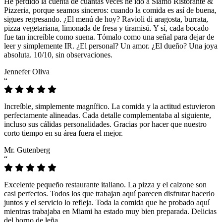
He perdido la cuenta de cuántas veces he ido a Siamo Ristorante &
Pizzeria, porque seamos sinceros: cuando la comida es así de buena,
sigues regresando. ¿El menú de hoy? Ravioli di aragosta, burrata,
pizza vegetariana, limonada de fresa y tiramisú. Y sí, cada bocado
fue tan increíble como suena. Tómalo como una señal para dejar de
leer y simplemente IR. ¿El personal? Un amor. ¿El dueño? Una joya
absoluta. 10/10, sin observaciones.
Jennefer Oliva
“
Increíble, simplemente magnífico. La comida y la actitud estuvieron
perfectamente alineadas. Cada detalle complementaba al siguiente,
incluso sus cálidas personalidades. Gracias por hacer que nuestro
corto tiempo en su área fuera el mejor.
Mr. Gutenberg
“
Excelente pequeño restaurante italiano. La pizza y el calzone son
casi perfectos. Todos los que trabajan aquí parecen disfrutar hacerlo
juntos y el servicio lo refleja. Toda la comida que he probado aquí
mientras trabajaba en Miami ha estado muy bien preparada. Delicias
del horno de leña.