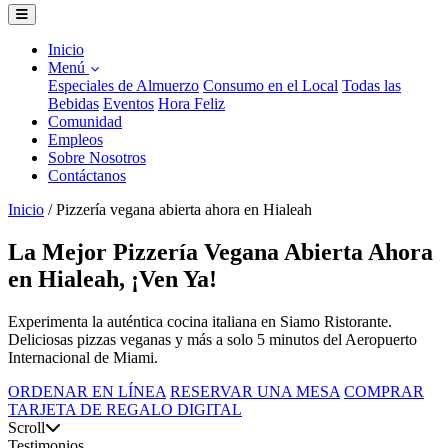
Inicio
Menú
Especiales de Almuerzo
Consumo en el Local
Todas las
Bebidas
Eventos
Hora Feliz
Comunidad
Empleos
Sobre Nosotros
Contáctanos
Inicio
/
Pizzería vegana abierta ahora en Hialeah
La Mejor Pizzería Vegana Abierta Ahora
en Hialeah, ¡Ven Ya!
Experimenta la auténtica cocina italiana en Siamo Ristorante.
Deliciosas pizzas veganas y más a solo 5 minutos del Aeropuerto
Internacional de Miami.
ORDENAR EN LÍNEA
RESERVAR UNA MESA
COMPRAR
TARJETA DE REGALO DIGITAL
Scroll
Testimonios