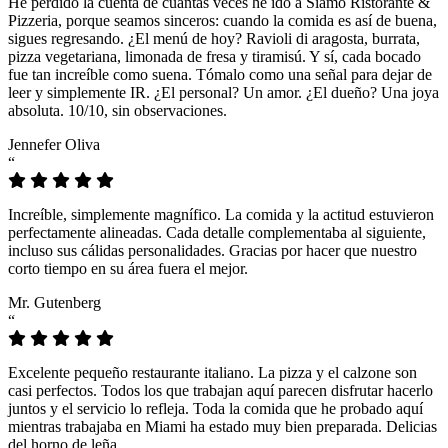
He perdido la cuenta de cuántas veces he ido a Siamo Ristorante &
Pizzeria, porque seamos sinceros: cuando la comida es así de buena,
sigues regresando. ¿El menú de hoy? Ravioli di aragosta, burrata,
pizza vegetariana, limonada de fresa y tiramisú. Y sí, cada bocado
fue tan increíble como suena. Tómalo como una señal para dejar de
leer y simplemente IR. ¿El personal? Un amor. ¿El dueño? Una joya
absoluta. 10/10, sin observaciones.
Jennefer Oliva
“
Increíble, simplemente magnífico. La comida y la actitud estuvieron
perfectamente alineadas. Cada detalle complementaba al siguiente,
incluso sus cálidas personalidades. Gracias por hacer que nuestro
corto tiempo en su área fuera el mejor.
Mr. Gutenberg
“
Excelente pequeño restaurante italiano. La pizza y el calzone son
casi perfectos. Todos los que trabajan aquí parecen disfrutar hacerlo
juntos y el servicio lo refleja. Toda la comida que he probado aquí
mientras trabajaba en Miami ha estado muy bien preparada. Delicias
del horno de leña.