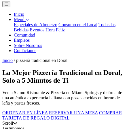
Inicio
Menú
Especiales de Almuerzo
Consumo en el Local
Todas las
Bebidas
Eventos
Hora Feliz
Comunidad
Empleos
Sobre Nosotros
Contáctanos
Inicio
/
pizzería tradicional en Doral
La Mejor Pizzería Tradicional en Doral,
Solo a 5 Minutos de Ti
Ven a Siamo Ristorante & Pizzeria en Miami Springs y disfruta de
una auténtica experiencia italiana con pizzas cocidas en horno de
leña y pastas frescas.
ORDENAR EN LÍNEA
RESERVAR UNA MESA
COMPRAR
TARJETA DE REGALO DIGITAL
Scroll
Testimonios