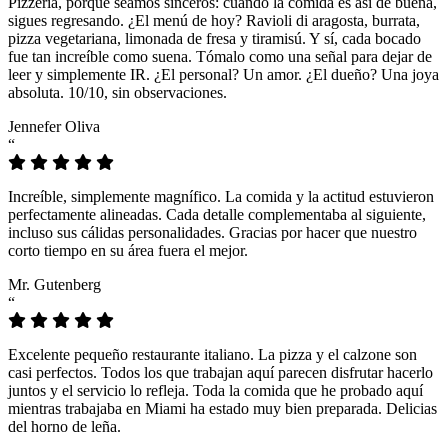
Pizzeria, porque seamos sinceros: cuando la comida es así de buena,
sigues regresando. ¿El menú de hoy? Ravioli di aragosta, burrata,
pizza vegetariana, limonada de fresa y tiramisú. Y sí, cada bocado
fue tan increíble como suena. Tómalo como una señal para dejar de
leer y simplemente IR. ¿El personal? Un amor. ¿El dueño? Una joya
absoluta. 10/10, sin observaciones.
Jennefer Oliva
“
Increíble, simplemente magnífico. La comida y la actitud estuvieron
perfectamente alineadas. Cada detalle complementaba al siguiente,
incluso sus cálidas personalidades. Gracias por hacer que nuestro
corto tiempo en su área fuera el mejor.
Mr. Gutenberg
“
Excelente pequeño restaurante italiano. La pizza y el calzone son
casi perfectos. Todos los que trabajan aquí parecen disfrutar hacerlo
juntos y el servicio lo refleja. Toda la comida que he probado aquí
mientras trabajaba en Miami ha estado muy bien preparada. Delicias
del horno de leña.