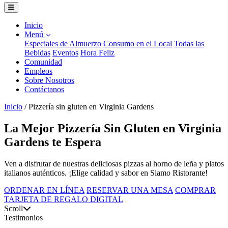
Inicio
Menú
Especiales de Almuerzo
Consumo en el Local
Todas las
Bebidas
Eventos
Hora Feliz
Comunidad
Empleos
Sobre Nosotros
Contáctanos
Inicio
/
Pizzería sin gluten en Virginia Gardens
La Mejor Pizzería Sin Gluten en Virginia
Gardens te Espera
Ven a disfrutar de nuestras deliciosas pizzas al horno de leña y platos
italianos auténticos. ¡Elige calidad y sabor en Siamo Ristorante!
ORDENAR EN LÍNEA
RESERVAR UNA MESA
COMPRAR
TARJETA DE REGALO DIGITAL
Scroll
Testimonios