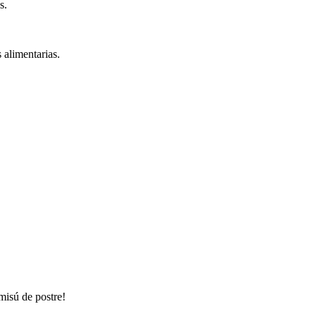
s.
 alimentarias.
amisú de postre!