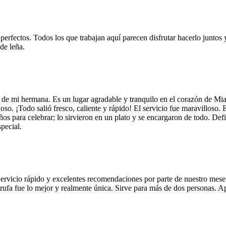
 perfectos. Todos los que trabajan aquí parecen disfrutar hacerlo juntos 
de leña.
 de mi hermana. Es un lugar agradable y tranquilo en el corazón de Mi
so. ¡Todo salió fresco, caliente y rápido! El servicio fue maravilloso. 
años para celebrar; lo sirvieron en un plato y se encargaron de todo. De
pecial.
Servicio rápido y excelentes recomendaciones por parte de nuestro meser
 de trufa fue lo mejor y realmente única. Sirve para más de dos personas.