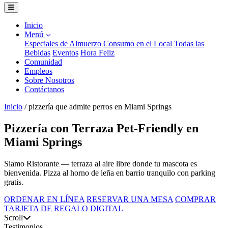
Inicio
Menú
Especiales de Almuerzo
Consumo en el Local
Todas las
Bebidas
Eventos
Hora Feliz
Comunidad
Empleos
Sobre Nosotros
Contáctanos
Inicio
/
pizzería que admite perros en Miami Springs
Pizzería con Terraza Pet-Friendly en
Miami Springs
Siamo Ristorante — terraza al aire libre donde tu mascota es
bienvenida. Pizza al horno de leña en barrio tranquilo con parking
gratis.
ORDENAR EN LÍNEA
RESERVAR UNA MESA
COMPRAR
TARJETA DE REGALO DIGITAL
Scroll
Testimonios