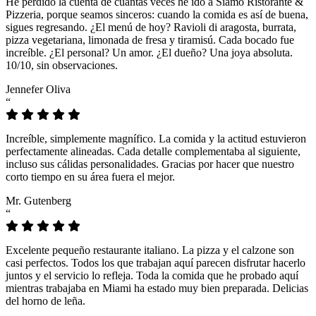
He perdido la cuenta de cuántas veces he ido a Siamo Ristorante &
Pizzeria, porque seamos sinceros: cuando la comida es así de buena,
sigues regresando. ¿El menú de hoy? Ravioli di aragosta, burrata,
pizza vegetariana, limonada de fresa y tiramisú. Cada bocado fue
increíble. ¿El personal? Un amor. ¿El dueño? Una joya absoluta.
10/10, sin observaciones.
Jennefer Oliva
“
Increíble, simplemente magnífico. La comida y la actitud estuvieron
perfectamente alineadas. Cada detalle complementaba al siguiente,
incluso sus cálidas personalidades. Gracias por hacer que nuestro
corto tiempo en su área fuera el mejor.
Mr. Gutenberg
“
Excelente pequeño restaurante italiano. La pizza y el calzone son
casi perfectos. Todos los que trabajan aquí parecen disfrutar hacerlo
juntos y el servicio lo refleja. Toda la comida que he probado aquí
mientras trabajaba en Miami ha estado muy bien preparada. Delicias
del horno de leña.