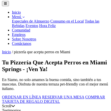
Inicio
Menú
Especiales de Almuerzo
Consumo en el Local
Todas las
Bebidas
Eventos
Hora Feliz
Comunidad
Empleos
Sobre Nosotros
Contáctanos
Inicio
/
pizzería que acepta perros en Miami
Tu Pizzería Que Acepta Perros en Miami
Springs - ¡Ven Ya!
En Siamo, no solo amamos la buena comida, sino también a tus
mascotas. Disfruta de nuestra terraza pet-friendly con el mejor menú
italiano.
ORDENAR EN LÍNEA
RESERVAR UNA MESA
COMPRAR
TARJETA DE REGALO DIGITAL
Scroll
Testimonios