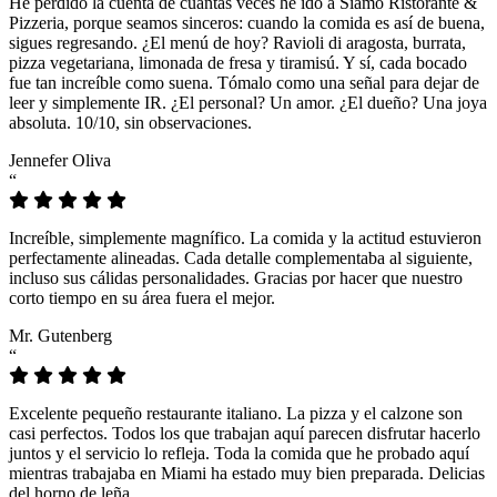
He perdido la cuenta de cuántas veces he ido a Siamo Ristorante &
Pizzeria, porque seamos sinceros: cuando la comida es así de buena,
sigues regresando. ¿El menú de hoy? Ravioli di aragosta, burrata,
pizza vegetariana, limonada de fresa y tiramisú. Y sí, cada bocado
fue tan increíble como suena. Tómalo como una señal para dejar de
leer y simplemente IR. ¿El personal? Un amor. ¿El dueño? Una joya
absoluta. 10/10, sin observaciones.
Jennefer Oliva
“
Increíble, simplemente magnífico. La comida y la actitud estuvieron
perfectamente alineadas. Cada detalle complementaba al siguiente,
incluso sus cálidas personalidades. Gracias por hacer que nuestro
corto tiempo en su área fuera el mejor.
Mr. Gutenberg
“
Excelente pequeño restaurante italiano. La pizza y el calzone son
casi perfectos. Todos los que trabajan aquí parecen disfrutar hacerlo
juntos y el servicio lo refleja. Toda la comida que he probado aquí
mientras trabajaba en Miami ha estado muy bien preparada. Delicias
del horno de leña.