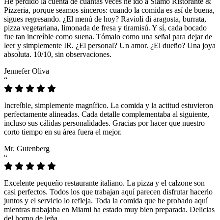
He perdido la cuenta de cuántas veces he ido a Siamo Ristorante &
Pizzeria, porque seamos sinceros: cuando la comida es así de buena,
sigues regresando. ¿El menú de hoy? Ravioli di aragosta, burrata,
pizza vegetariana, limonada de fresa y tiramisú. Y sí, cada bocado
fue tan increíble como suena. Tómalo como una señal para dejar de
leer y simplemente IR. ¿El personal? Un amor. ¿El dueño? Una joya
absoluta. 10/10, sin observaciones.
Jennefer Oliva
“
Increíble, simplemente magnífico. La comida y la actitud estuvieron
perfectamente alineadas. Cada detalle complementaba al siguiente,
incluso sus cálidas personalidades. Gracias por hacer que nuestro
corto tiempo en su área fuera el mejor.
Mr. Gutenberg
“
Excelente pequeño restaurante italiano. La pizza y el calzone son
casi perfectos. Todos los que trabajan aquí parecen disfrutar hacerlo
juntos y el servicio lo refleja. Toda la comida que he probado aquí
mientras trabajaba en Miami ha estado muy bien preparada. Delicias
del horno de leña.