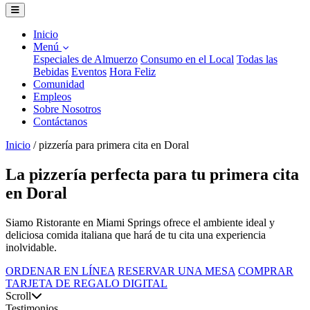
Inicio
Menú
Especiales de Almuerzo
Consumo en el Local
Todas las
Bebidas
Eventos
Hora Feliz
Comunidad
Empleos
Sobre Nosotros
Contáctanos
Inicio
/
pizzería para primera cita en Doral
La pizzería perfecta para tu primera cita
en Doral
Siamo Ristorante en Miami Springs ofrece el ambiente ideal y
deliciosa comida italiana que hará de tu cita una experiencia
inolvidable.
ORDENAR EN LÍNEA
RESERVAR UNA MESA
COMPRAR
TARJETA DE REGALO DIGITAL
Scroll
Testimonios