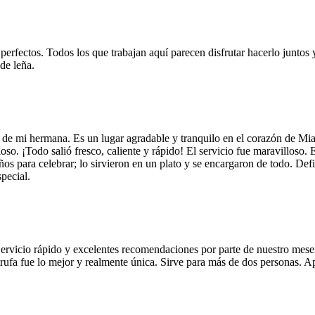
 perfectos. Todos los que trabajan aquí parecen disfrutar hacerlo juntos 
de leña.
 de mi hermana. Es un lugar agradable y tranquilo en el corazón de Mi
so. ¡Todo salió fresco, caliente y rápido! El servicio fue maravilloso. 
años para celebrar; lo sirvieron en un plato y se encargaron de todo. De
pecial.
Servicio rápido y excelentes recomendaciones por parte de nuestro meser
 de trufa fue lo mejor y realmente única. Sirve para más de dos personas.