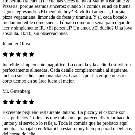
He perdido la cuenta de cuántas veces he ido a Siamo Ristorante &
Pizzeria, porque seamos sinceros: cuando la comida es así de buena,
sigues regresando. ¿El menú de hoy? Ravioli di aragosta, burrata,
pizza vegetariana, limonada de fresa y tiramisú. Y sí, cada bocado
fue tan increíble como suena. Tómalo como una señal para dejar de
leer y simplemente IR. ¿El personal? Un amor. ¿El dueño? Una joya
absoluta. 10/10, sin observaciones.
Jennefer Oliva
“
Increíble, simplemente magnífico. La comida y la actitud estuvieron
perfectamente alineadas. Cada detalle complementaba al siguiente,
incluso sus cálidas personalidades. Gracias por hacer que nuestro
corto tiempo en su área fuera el mejor.
Mr. Gutenberg
“
Excelente pequeño restaurante italiano. La pizza y el calzone son
casi perfectos. Todos los que trabajan aquí parecen disfrutar hacerlo
juntos y el servicio lo refleja. Toda la comida que he probado aquí
mientras trabajaba en Miami ha estado muy bien preparada. Delicias
del horno de leña.