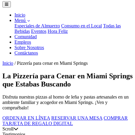
Inicio
Menú
Especiales de Almuerzo
Consumo en el Local
Todas las
Bebidas
Eventos
Hora Feliz
Comunidad
Empleos
Sobre Nosotros
Contáctanos
Inicio
/
Pizzería para cenar en Miami Springs
La Pizzería para Cenar en Miami Springs
que Estabas Buscando
Disfruta nuestras pizzas al horno de leña y pastas artesanales en un
ambiente familiar y acogedor en Miami Springs. ¡Ven y
compruébalo!
ORDENAR EN LÍNEA
RESERVAR UNA MESA
COMPRAR
TARJETA DE REGALO DIGITAL
Scroll
Testimonios