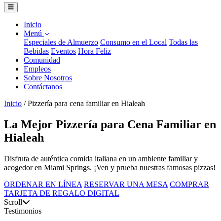
Inicio
Menú
Especiales de Almuerzo
Consumo en el Local
Todas las
Bebidas
Eventos
Hora Feliz
Comunidad
Empleos
Sobre Nosotros
Contáctanos
Inicio
/
Pizzería para cena familiar en Hialeah
La Mejor Pizzería para Cena Familiar en
Hialeah
Disfruta de auténtica comida italiana en un ambiente familiar y
acogedor en Miami Springs. ¡Ven y prueba nuestras famosas pizzas!
ORDENAR EN LÍNEA
RESERVAR UNA MESA
COMPRAR
TARJETA DE REGALO DIGITAL
Scroll
Testimonios