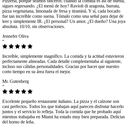
Pizzeria, porque seamos sinceros: cuando la comida es así de buena,
sigues regresando. ¿El menú de hoy? Ravioli di aragosta, burrata,
pizza vegetariana, limonada de fresa y tiramisú. Y sí, cada bocado
fue tan increíble como suena. Tómalo como una señal para dejar de
leer y simplemente IR. ¿El personal? Un amor. ¿El dueño? Una joya
absoluta. 10/10, sin observaciones.
Jennefer Oliva
“
Increíble, simplemente magnífico. La comida y la actitud estuvieron
perfectamente alineadas. Cada detalle complementaba al siguiente,
incluso sus cálidas personalidades. Gracias por hacer que nuestro
corto tiempo en su área fuera el mejor.
Mr. Gutenberg
“
Excelente pequeño restaurante italiano. La pizza y el calzone son
casi perfectos. Todos los que trabajan aquí parecen disfrutar hacerlo
juntos y el servicio lo refleja. Toda la comida que he probado aquí
mientras trabajaba en Miami ha estado muy bien preparada. Delicias
del horno de leña.