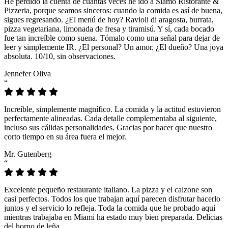
He perdido la cuenta de cuántas veces he ido a Siamo Ristorante &
Pizzeria, porque seamos sinceros: cuando la comida es así de buena,
sigues regresando. ¿El menú de hoy? Ravioli di aragosta, burrata,
pizza vegetariana, limonada de fresa y tiramisú. Y sí, cada bocado
fue tan increíble como suena. Tómalo como una señal para dejar de
leer y simplemente IR. ¿El personal? Un amor. ¿El dueño? Una joya
absoluta. 10/10, sin observaciones.
Jennefer Oliva
“
Increíble, simplemente magnífico. La comida y la actitud estuvieron
perfectamente alineadas. Cada detalle complementaba al siguiente,
incluso sus cálidas personalidades. Gracias por hacer que nuestro
corto tiempo en su área fuera el mejor.
Mr. Gutenberg
“
Excelente pequeño restaurante italiano. La pizza y el calzone son
casi perfectos. Todos los que trabajan aquí parecen disfrutar hacerlo
juntos y el servicio lo refleja. Toda la comida que he probado aquí
mientras trabajaba en Miami ha estado muy bien preparada. Delicias
del horno de leña.