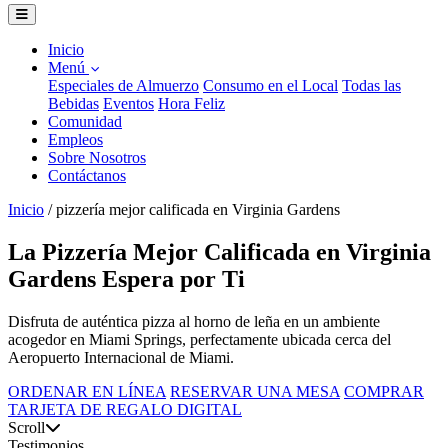
Inicio
Menú
Especiales de Almuerzo
Consumo en el Local
Todas las
Bebidas
Eventos
Hora Feliz
Comunidad
Empleos
Sobre Nosotros
Contáctanos
Inicio
/
pizzería mejor calificada en Virginia Gardens
La Pizzería Mejor Calificada en Virginia
Gardens Espera por Ti
Disfruta de auténtica pizza al horno de leña en un ambiente
acogedor en Miami Springs, perfectamente ubicada cerca del
Aeropuerto Internacional de Miami.
ORDENAR EN LÍNEA
RESERVAR UNA MESA
COMPRAR
TARJETA DE REGALO DIGITAL
Scroll
Testimonios