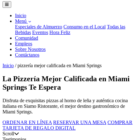
Inicio
Menú
Especiales de Almuerzo
Consumo en el Local
Todas las
Bebidas
Eventos
Hora Feliz
Comunidad
Empleos
Sobre Nosotros
Contáctanos
Inicio
/
pizzería mejor calificada en Miami Springs
La Pizzería Mejor Calificada en Miami
Springs Te Espera
Disfruta de exquisitas pizzas al horno de leña y auténtica cocina
italiana en Siamo Ristorante, el mejor destino gastronómico de
Miami Springs.
ORDENAR EN LÍNEA
RESERVAR UNA MESA
COMPRAR
TARJETA DE REGALO DIGITAL
Scroll
Testimonios