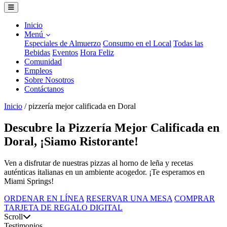
Inicio
Menú
Especiales de Almuerzo
Consumo en el Local
Todas las
Bebidas
Eventos
Hora Feliz
Comunidad
Empleos
Sobre Nosotros
Contáctanos
Inicio
/
pizzería mejor calificada en Doral
Descubre la Pizzería Mejor Calificada en
Doral, ¡Siamo Ristorante!
Ven a disfrutar de nuestras pizzas al horno de leña y recetas
auténticas italianas en un ambiente acogedor. ¡Te esperamos en
Miami Springs!
ORDENAR EN LÍNEA
RESERVAR UNA MESA
COMPRAR
TARJETA DE REGALO DIGITAL
Scroll
Testimonios