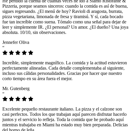
He perdido la cuenta de cuántas veces he ido a Siamo Ristorante &
Pizzeria, porque seamos sinceros: cuando la comida es así de buena,
sigues regresando. ¿El menú de hoy? Ravioli di aragosta, burrata,
pizza vegetariana, limonada de fresa y tiramisú. Y sí, cada bocado
fue tan increíble como suena. Tómalo como una señal para dejar de
leer y simplemente IR. ¿El personal? Un amor. ¿El dueño? Una joya
absoluta. 10/10, sin observaciones.
Jennefer Oliva
“
Increíble, simplemente magnífico. La comida y la actitud estuvieron
perfectamente alineadas. Cada detalle complementaba al siguiente,
incluso sus cálidas personalidades. Gracias por hacer que nuestro
corto tiempo en su área fuera el mejor.
Mr. Gutenberg
“
Excelente pequeño restaurante italiano. La pizza y el calzone son
casi perfectos. Todos los que trabajan aquí parecen disfrutar hacerlo
juntos y el servicio lo refleja. Toda la comida que he probado aquí
mientras trabajaba en Miami ha estado muy bien preparada. Delicias
del horno de leña.