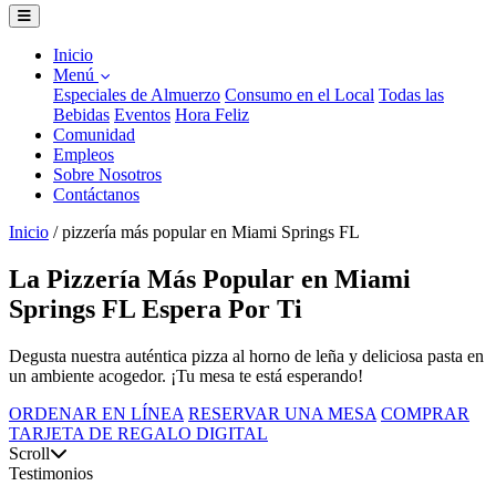
Inicio
Menú
Especiales de Almuerzo
Consumo en el Local
Todas las
Bebidas
Eventos
Hora Feliz
Comunidad
Empleos
Sobre Nosotros
Contáctanos
Inicio
/
pizzería más popular en Miami Springs FL
La Pizzería Más Popular en Miami
Springs FL Espera Por Ti
Degusta nuestra auténtica pizza al horno de leña y deliciosa pasta en
un ambiente acogedor. ¡Tu mesa te está esperando!
ORDENAR EN LÍNEA
RESERVAR UNA MESA
COMPRAR
TARJETA DE REGALO DIGITAL
Scroll
Testimonios