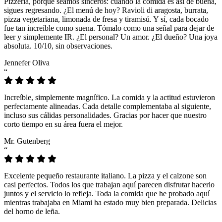
Pizzeria, porque seamos sinceros: cuando la comida es así de buena,
sigues regresando. ¿El menú de hoy? Ravioli di aragosta, burrata,
pizza vegetariana, limonada de fresa y tiramisú. Y sí, cada bocado
fue tan increíble como suena. Tómalo como una señal para dejar de
leer y simplemente IR. ¿El personal? Un amor. ¿El dueño? Una joya
absoluta. 10/10, sin observaciones.
Jennefer Oliva
“
Increíble, simplemente magnífico. La comida y la actitud estuvieron
perfectamente alineadas. Cada detalle complementaba al siguiente,
incluso sus cálidas personalidades. Gracias por hacer que nuestro
corto tiempo en su área fuera el mejor.
Mr. Gutenberg
“
Excelente pequeño restaurante italiano. La pizza y el calzone son
casi perfectos. Todos los que trabajan aquí parecen disfrutar hacerlo
juntos y el servicio lo refleja. Toda la comida que he probado aquí
mientras trabajaba en Miami ha estado muy bien preparada. Delicias
del horno de leña.