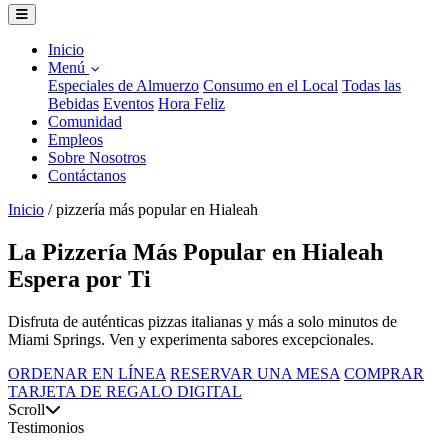
Inicio
Menú
Especiales de Almuerzo
Consumo en el Local
Todas las
Bebidas
Eventos
Hora Feliz
Comunidad
Empleos
Sobre Nosotros
Contáctanos
Inicio
/
pizzería más popular en Hialeah
La Pizzería Más Popular en Hialeah
Espera por Ti
Disfruta de auténticas pizzas italianas y más a solo minutos de
Miami Springs. Ven y experimenta sabores excepcionales.
ORDENAR EN LÍNEA
RESERVAR UNA MESA
COMPRAR
TARJETA DE REGALO DIGITAL
Scroll
Testimonios