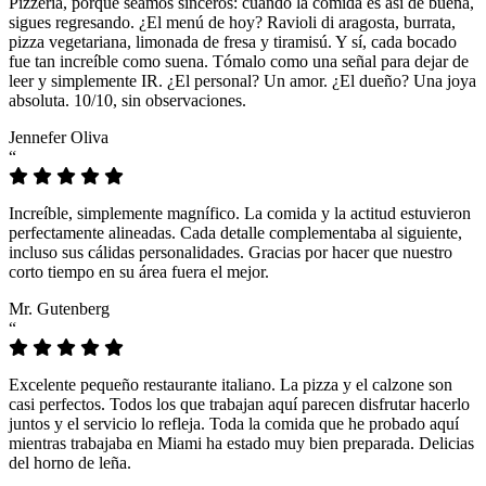
Pizzeria, porque seamos sinceros: cuando la comida es así de buena,
sigues regresando. ¿El menú de hoy? Ravioli di aragosta, burrata,
pizza vegetariana, limonada de fresa y tiramisú. Y sí, cada bocado
fue tan increíble como suena. Tómalo como una señal para dejar de
leer y simplemente IR. ¿El personal? Un amor. ¿El dueño? Una joya
absoluta. 10/10, sin observaciones.
Jennefer Oliva
“
Increíble, simplemente magnífico. La comida y la actitud estuvieron
perfectamente alineadas. Cada detalle complementaba al siguiente,
incluso sus cálidas personalidades. Gracias por hacer que nuestro
corto tiempo en su área fuera el mejor.
Mr. Gutenberg
“
Excelente pequeño restaurante italiano. La pizza y el calzone son
casi perfectos. Todos los que trabajan aquí parecen disfrutar hacerlo
juntos y el servicio lo refleja. Toda la comida que he probado aquí
mientras trabajaba en Miami ha estado muy bien preparada. Delicias
del horno de leña.