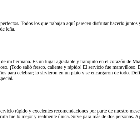
 perfectos. Todos los que trabajan aquí parecen disfrutar hacerlo juntos 
de leña.
 de mi hermana. Es un lugar agradable y tranquilo en el corazón de Mi
so. ¡Todo salió fresco, caliente y rápido! El servicio fue maravilloso. 
años para celebrar; lo sirvieron en un plato y se encargaron de todo. De
pecial.
Servicio rápido y excelentes recomendaciones por parte de nuestro meser
 de trufa fue lo mejor y realmente única. Sirve para más de dos personas.