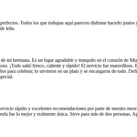
 perfectos. Todos los que trabajan aquí parecen disfrutar hacerlo juntos 
de leña.
 de mi hermana. Es un lugar agradable y tranquilo en el corazón de Mi
so. ¡Todo salió fresco, caliente y rápido! El servicio fue maravilloso. 
años para celebrar; lo sirvieron en un plato y se encargaron de todo. De
pecial.
Servicio rápido y excelentes recomendaciones por parte de nuestro meser
 de trufa fue lo mejor y realmente única. Sirve para más de dos personas.