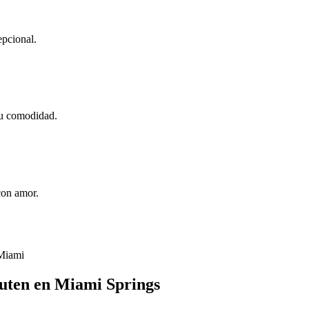
epcional.
su comodidad.
con amor.
 Miami
gluten en Miami Springs