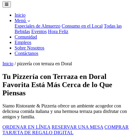
Inicio
Menú
Especiales de Almuerzo
Consumo en el Local
Todas las
Bebidas
Eventos
Hora Feliz
Comunidad
Empleos
Sobre Nosotros
Contáctanos
Inicio
/
pizzería con terraza en Doral
Tu Pizzería con Terraza en Doral
Favorita Está Más Cerca de lo Que
Piensas
Siamo Ristorante & Pizzeria ofrece un ambiente acogedor con
deliciosa comida italiana y una hermosa terraza para disfrutar con
amigos y familia.
ORDENAR EN LÍNEA
RESERVAR UNA MESA
COMPRAR
TARJETA DE REGALO DIGITAL