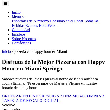
Inicio
Menú
Especiales de Almuerzo
Consumo en el Local
Todas las
Bebidas
Eventos
Hora Feliz
Comunidad
Empleos
Sobre Nosotros
Contáctanos
Inicio
/
pizzería con happy hour en Miami
Disfruta de la Mejor Pizzería con Happy
Hour en Miami Springs
Saborea nuestras deliciosas pizzas al horno de leña y auténtica
cocina italiana. ¡Te esperamos de Martes a Viernes en nuestro
horario de happy hour!
ORDENAR EN LÍNEA
RESERVAR UNA MESA
COMPRAR
TARJETA DE REGALO DIGITAL
Scroll
Testimonios