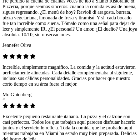
He perdido la cuenta de cuántas veces he ido a Siamo Ristorante &
Pizzeria, porque seamos sinceros: cuando la comida es así de buena,
sigues regresando. ¿El menú de hoy? Ravioli di aragosta, burrata,
pizza vegetariana, limonada de fresa y tiramisú. Y sí, cada bocado
fue tan increíble como suena. Tómalo como una señal para dejar de
leer y simplemente IR. ¿El personal? Un amor. ¿El dueño? Una joya
absoluta. 10/10, sin observaciones.
Jennefer Oliva
“
Increíble, simplemente magnífico. La comida y la actitud estuvieron
perfectamente alineadas. Cada detalle complementaba al siguiente,
incluso sus cálidas personalidades. Gracias por hacer que nuestro
corto tiempo en su área fuera el mejor.
Mr. Gutenberg
“
Excelente pequeño restaurante italiano. La pizza y el calzone son
casi perfectos. Todos los que trabajan aquí parecen disfrutar hacerlo
juntos y el servicio lo refleja. Toda la comida que he probado aquí
mientras trabajaba en Miami ha estado muy bien preparada. Delicias
del horno de leña.