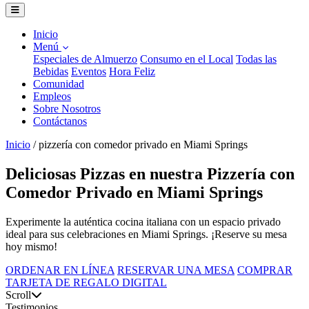
Inicio
Menú
Especiales de Almuerzo
Consumo en el Local
Todas las
Bebidas
Eventos
Hora Feliz
Comunidad
Empleos
Sobre Nosotros
Contáctanos
Inicio
/
pizzería con comedor privado en Miami Springs
Deliciosas Pizzas en nuestra Pizzería con
Comedor Privado en Miami Springs
Experimente la auténtica cocina italiana con un espacio privado
ideal para sus celebraciones en Miami Springs. ¡Reserve su mesa
hoy mismo!
ORDENAR EN LÍNEA
RESERVAR UNA MESA
COMPRAR
TARJETA DE REGALO DIGITAL
Scroll
Testimonios