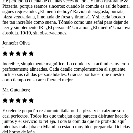
He perdido la cuenta de cuántas veces he ido a Siamo Ristorante &
Pizzeria, porque seamos sinceros: cuando la comida es así de buena,
sigues regresando. ¿El menú de hoy? Ravioli di aragosta, burrata,
pizza vegetariana, limonada de fresa y tiramisú. Y sí, cada bocado
fue tan increíble como suena. Tómalo como una señal para dejar de
leer y simplemente IR. ¿El personal? Un amor. ¿El dueño? Una joya
absoluta. 10/10, sin observaciones.
Jennefer Oliva
“
Increíble, simplemente magnífico. La comida y la actitud estuvieron
perfectamente alineadas. Cada detalle complementaba al siguiente,
incluso sus cálidas personalidades. Gracias por hacer que nuestro
corto tiempo en su área fuera el mejor.
Mr. Gutenberg
“
Excelente pequeño restaurante italiano. La pizza y el calzone son
casi perfectos. Todos los que trabajan aquí parecen disfrutar hacerlo
juntos y el servicio lo refleja. Toda la comida que he probado aquí
mientras trabajaba en Miami ha estado muy bien preparada. Delicias
del horno de leña.