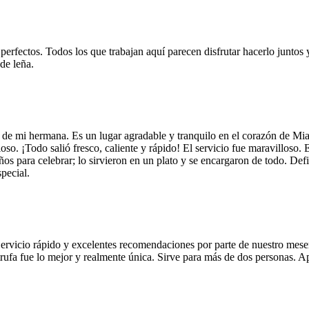
 perfectos. Todos los que trabajan aquí parecen disfrutar hacerlo juntos 
de leña.
 de mi hermana. Es un lugar agradable y tranquilo en el corazón de Mi
so. ¡Todo salió fresco, caliente y rápido! El servicio fue maravilloso. 
años para celebrar; lo sirvieron en un plato y se encargaron de todo. De
pecial.
Servicio rápido y excelentes recomendaciones por parte de nuestro meser
 de trufa fue lo mejor y realmente única. Sirve para más de dos personas.