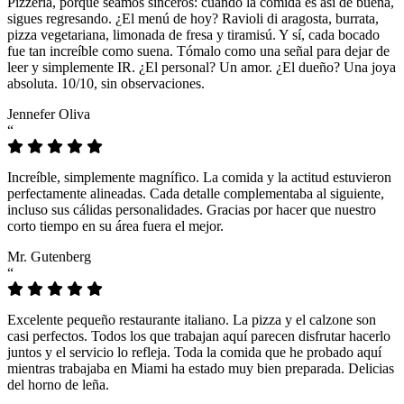
Pizzeria, porque seamos sinceros: cuando la comida es así de buena,
sigues regresando. ¿El menú de hoy? Ravioli di aragosta, burrata,
pizza vegetariana, limonada de fresa y tiramisú. Y sí, cada bocado
fue tan increíble como suena. Tómalo como una señal para dejar de
leer y simplemente IR. ¿El personal? Un amor. ¿El dueño? Una joya
absoluta. 10/10, sin observaciones.
Jennefer Oliva
“
Increíble, simplemente magnífico. La comida y la actitud estuvieron
perfectamente alineadas. Cada detalle complementaba al siguiente,
incluso sus cálidas personalidades. Gracias por hacer que nuestro
corto tiempo en su área fuera el mejor.
Mr. Gutenberg
“
Excelente pequeño restaurante italiano. La pizza y el calzone son
casi perfectos. Todos los que trabajan aquí parecen disfrutar hacerlo
juntos y el servicio lo refleja. Toda la comida que he probado aquí
mientras trabajaba en Miami ha estado muy bien preparada. Delicias
del horno de leña.