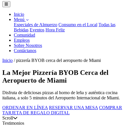
Inicio
Menú
Especiales de Almuerzo
Consumo en el Local
Todas las
Bebidas
Eventos
Hora Feliz
Comunidad
Empleos
Sobre Nosotros
Contáctanos
Inicio
/
pizzería BYOB cerca del aeropuerto de Miami
La Mejor Pizzería BYOB Cerca del
Aeropuerto de Miami
Disfruta de deliciosas pizzas al horno de leña y auténtica cocina
italiana, a solo 5 minutos del Aeropuerto Internacional de Miami.
ORDENAR EN LÍNEA
RESERVAR UNA MESA
COMPRAR
TARJETA DE REGALO DIGITAL
Scroll
Testimonios