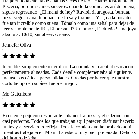
He perdido la cuenta de cuántas veces he ido a Siamo Ristorante &
Pizzeria, porque seamos sinceros: cuando la comida es así de buena,
sigues regresando. ¿El menú de hoy? Ravioli di aragosta, burrata,
pizza vegetariana, limonada de fresa y tiramisú. Y sí, cada bocado
fue tan increíble como suena. Tómalo como una señal para dejar de
leer y simplemente IR. ¿El personal? Un amor. ¿El dueño? Una joya
absoluta. 10/10, sin observaciones.
Jennefer Oliva
“
Increíble, simplemente magnífico. La comida y la actitud estuvieron
perfectamente alineadas. Cada detalle complementaba al siguiente,
incluso sus cálidas personalidades. Gracias por hacer que nuestro
corto tiempo en su área fuera el mejor.
Mr. Gutenberg
“
Excelente pequeño restaurante italiano. La pizza y el calzone son
casi perfectos. Todos los que trabajan aquí parecen disfrutar hacerlo
juntos y el servicio lo refleja. Toda la comida que he probado aquí
mientras trabajaba en Miami ha estado muy bien preparada. Delicias
del horno de leña.