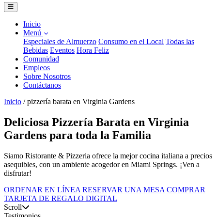
Inicio
Menú
Especiales de Almuerzo
Consumo en el Local
Todas las
Bebidas
Eventos
Hora Feliz
Comunidad
Empleos
Sobre Nosotros
Contáctanos
Inicio
/
pizzería barata en Virginia Gardens
Deliciosa Pizzería Barata en Virginia
Gardens para toda la Familia
Siamo Ristorante & Pizzeria ofrece la mejor cocina italiana a precios
asequibles, con un ambiente acogedor en Miami Springs. ¡Ven a
disfrutar!
ORDENAR EN LÍNEA
RESERVAR UNA MESA
COMPRAR
TARJETA DE REGALO DIGITAL
Scroll
Testimonios