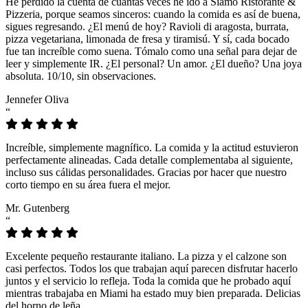
He perdido la cuenta de cuántas veces he ido a Siamo Ristorante &
Pizzeria, porque seamos sinceros: cuando la comida es así de buena,
sigues regresando. ¿El menú de hoy? Ravioli di aragosta, burrata,
pizza vegetariana, limonada de fresa y tiramisú. Y sí, cada bocado
fue tan increíble como suena. Tómalo como una señal para dejar de
leer y simplemente IR. ¿El personal? Un amor. ¿El dueño? Una joya
absoluta. 10/10, sin observaciones.
Jennefer Oliva
“
Increíble, simplemente magnífico. La comida y la actitud estuvieron
perfectamente alineadas. Cada detalle complementaba al siguiente,
incluso sus cálidas personalidades. Gracias por hacer que nuestro
corto tiempo en su área fuera el mejor.
Mr. Gutenberg
“
Excelente pequeño restaurante italiano. La pizza y el calzone son
casi perfectos. Todos los que trabajan aquí parecen disfrutar hacerlo
juntos y el servicio lo refleja. Toda la comida que he probado aquí
mientras trabajaba en Miami ha estado muy bien preparada. Delicias
del horno de leña.