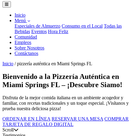
Inicio
Menú
Especiales de Almuerzo
Consumo en el Local
Todas las
Bebidas
Eventos
Hora Feliz
Comunidad
Empleos
Sobre Nosotros
Contáctanos
Inicio
/
pizzería auténtica en Miami Springs FL
Bienvenido a la Pizzería Auténtica en
Miami Springs FL – ¡Descubre Siamo!
Disfruta de la mejor comida italiana en un ambiente acogedor y
familiar, con recetas tradicionales y un toque especial. ¡Visítanos y
prueba nuestra deliciosa pizza!
ORDENAR EN LÍNEA
RESERVAR UNA MESA
COMPRAR
TARJETA DE REGALO DIGITAL
Scroll
Testimonios