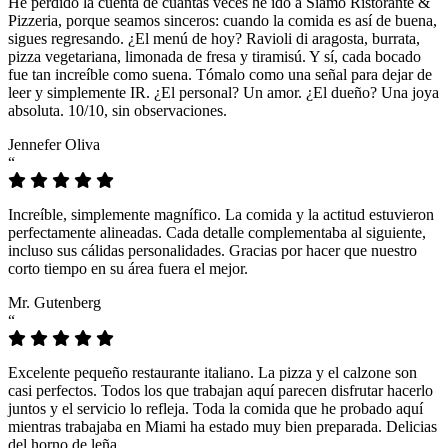
He perdido la cuenta de cuántas veces he ido a Siamo Ristorante &
Pizzeria, porque seamos sinceros: cuando la comida es así de buena,
sigues regresando. ¿El menú de hoy? Ravioli di aragosta, burrata,
pizza vegetariana, limonada de fresa y tiramisú. Y sí, cada bocado
fue tan increíble como suena. Tómalo como una señal para dejar de
leer y simplemente IR. ¿El personal? Un amor. ¿El dueño? Una joya
absoluta. 10/10, sin observaciones.
Jennefer Oliva
“
Increíble, simplemente magnífico. La comida y la actitud estuvieron
perfectamente alineadas. Cada detalle complementaba al siguiente,
incluso sus cálidas personalidades. Gracias por hacer que nuestro
corto tiempo en su área fuera el mejor.
Mr. Gutenberg
“
Excelente pequeño restaurante italiano. La pizza y el calzone son
casi perfectos. Todos los que trabajan aquí parecen disfrutar hacerlo
juntos y el servicio lo refleja. Toda la comida que he probado aquí
mientras trabajaba en Miami ha estado muy bien preparada. Delicias
del horno de leña.