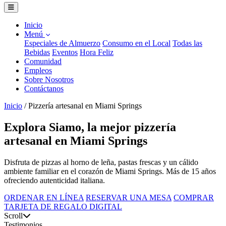
Inicio
Menú
Especiales de Almuerzo
Consumo en el Local
Todas las
Bebidas
Eventos
Hora Feliz
Comunidad
Empleos
Sobre Nosotros
Contáctanos
Inicio
/
Pizzería artesanal en Miami Springs
Explora Siamo, la mejor pizzería
artesanal en Miami Springs
Disfruta de pizzas al horno de leña, pastas frescas y un cálido
ambiente familiar en el corazón de Miami Springs. Más de 15 años
ofreciendo autenticidad italiana.
ORDENAR EN LÍNEA
RESERVAR UNA MESA
COMPRAR
TARJETA DE REGALO DIGITAL
Scroll
Testimonios