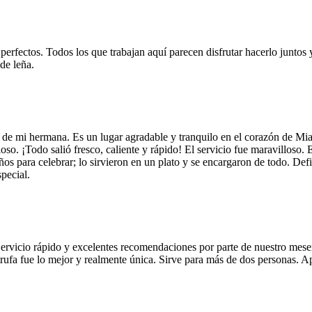
 perfectos. Todos los que trabajan aquí parecen disfrutar hacerlo juntos 
de leña.
 de mi hermana. Es un lugar agradable y tranquilo en el corazón de Mi
so. ¡Todo salió fresco, caliente y rápido! El servicio fue maravilloso. 
años para celebrar; lo sirvieron en un plato y se encargaron de todo. De
pecial.
Servicio rápido y excelentes recomendaciones por parte de nuestro meser
 de trufa fue lo mejor y realmente única. Sirve para más de dos personas.