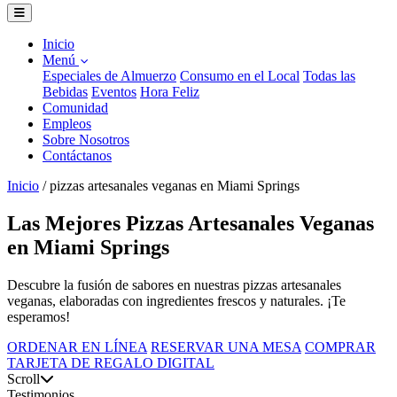
Inicio
Menú
Especiales de Almuerzo
Consumo en el Local
Todas las
Bebidas
Eventos
Hora Feliz
Comunidad
Empleos
Sobre Nosotros
Contáctanos
Inicio
/
pizzas artesanales veganas en Miami Springs
Las Mejores Pizzas Artesanales Veganas
en Miami Springs
Descubre la fusión de sabores en nuestras pizzas artesanales
veganas, elaboradas con ingredientes frescos y naturales. ¡Te
esperamos!
ORDENAR EN LÍNEA
RESERVAR UNA MESA
COMPRAR
TARJETA DE REGALO DIGITAL
Scroll
Testimonios