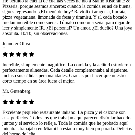
He perdido la cuenta de cuántas veces he ido a Siamo Ristorante &
Pizzeria, porque seamos sinceros: cuando la comida es así de buena,
sigues regresando. ¿El menú de hoy? Ravioli di aragosta, burrata,
pizza vegetariana, limonada de fresa y tiramisú. Y sí, cada bocado
fue tan increíble como suena. Tómalo como una señal para dejar de
leer y simplemente IR. ¿El personal? Un amor. ¿El dueño? Una joya
absoluta. 10/10, sin observaciones.
Jennefer Oliva
“
Increíble, simplemente magnífico. La comida y la actitud estuvieron
perfectamente alineadas. Cada detalle complementaba al siguiente,
incluso sus cálidas personalidades. Gracias por hacer que nuestro
corto tiempo en su área fuera el mejor.
Mr. Gutenberg
“
Excelente pequeño restaurante italiano. La pizza y el calzone son
casi perfectos. Todos los que trabajan aquí parecen disfrutar hacerlo
juntos y el servicio lo refleja. Toda la comida que he probado aquí
mientras trabajaba en Miami ha estado muy bien preparada. Delicias
del horno de leña.