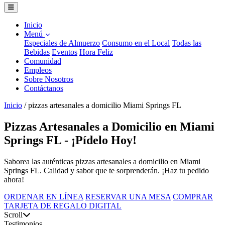
Inicio
Menú
Especiales de Almuerzo
Consumo en el Local
Todas las
Bebidas
Eventos
Hora Feliz
Comunidad
Empleos
Sobre Nosotros
Contáctanos
Inicio
/
pizzas artesanales a domicilio Miami Springs FL
Pizzas Artesanales a Domicilio en Miami
Springs FL - ¡Pídelo Hoy!
Saborea las auténticas pizzas artesanales a domicilio en Miami
Springs FL. Calidad y sabor que te sorprenderán. ¡Haz tu pedido
ahora!
ORDENAR EN LÍNEA
RESERVAR UNA MESA
COMPRAR
TARJETA DE REGALO DIGITAL
Scroll
Testimonios