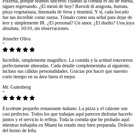
Pizzeria, porque seamos sinceros: cuando la comida es así de buena,
sigues regresando. ¿El menú de hoy? Ravioli di aragosta, burrata,
pizza vegetariana, limonada de fresa y tiramisú. Y sí, cada bocado
fue tan increíble como suena. Tómalo como una señal para dejar de
leer y simplemente IR. ¿El personal? Un amor. ¿El dueño? Una joya
absoluta. 10/10, sin observaciones.
Jennefer Oliva
“
Increíble, simplemente magnífico. La comida y la actitud estuvieron
perfectamente alineadas. Cada detalle complementaba al siguiente,
incluso sus cálidas personalidades. Gracias por hacer que nuestro
corto tiempo en su área fuera el mejor.
Mr. Gutenberg
“
Excelente pequeño restaurante italiano. La pizza y el calzone son
casi perfectos. Todos los que trabajan aquí parecen disfrutar hacerlo
juntos y el servicio lo refleja. Toda la comida que he probado aquí
mientras trabajaba en Miami ha estado muy bien preparada. Delicias
del horno de leña.