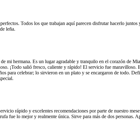
 perfectos. Todos los que trabajan aquí parecen disfrutar hacerlo juntos 
de leña.
 de mi hermana. Es un lugar agradable y tranquilo en el corazón de Mi
so. ¡Todo salió fresco, caliente y rápido! El servicio fue maravilloso. 
años para celebrar; lo sirvieron en un plato y se encargaron de todo. De
pecial.
Servicio rápido y excelentes recomendaciones por parte de nuestro meser
 de trufa fue lo mejor y realmente única. Sirve para más de dos personas.