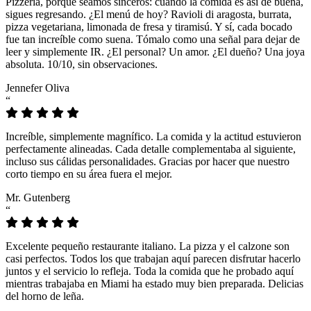
Pizzeria, porque seamos sinceros: cuando la comida es así de buena,
sigues regresando. ¿El menú de hoy? Ravioli di aragosta, burrata,
pizza vegetariana, limonada de fresa y tiramisú. Y sí, cada bocado
fue tan increíble como suena. Tómalo como una señal para dejar de
leer y simplemente IR. ¿El personal? Un amor. ¿El dueño? Una joya
absoluta. 10/10, sin observaciones.
Jennefer Oliva
“
Increíble, simplemente magnífico. La comida y la actitud estuvieron
perfectamente alineadas. Cada detalle complementaba al siguiente,
incluso sus cálidas personalidades. Gracias por hacer que nuestro
corto tiempo en su área fuera el mejor.
Mr. Gutenberg
“
Excelente pequeño restaurante italiano. La pizza y el calzone son
casi perfectos. Todos los que trabajan aquí parecen disfrutar hacerlo
juntos y el servicio lo refleja. Toda la comida que he probado aquí
mientras trabajaba en Miami ha estado muy bien preparada. Delicias
del horno de leña.