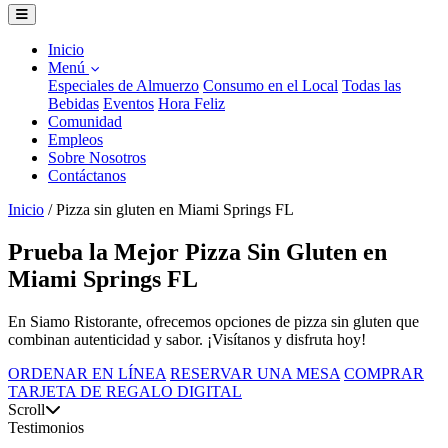
Inicio
Menú
Especiales de Almuerzo
Consumo en el Local
Todas las
Bebidas
Eventos
Hora Feliz
Comunidad
Empleos
Sobre Nosotros
Contáctanos
Inicio
/
Pizza sin gluten en Miami Springs FL
Prueba la Mejor Pizza Sin Gluten en
Miami Springs FL
En Siamo Ristorante, ofrecemos opciones de pizza sin gluten que
combinan autenticidad y sabor. ¡Visítanos y disfruta hoy!
ORDENAR EN LÍNEA
RESERVAR UNA MESA
COMPRAR
TARJETA DE REGALO DIGITAL
Scroll
Testimonios