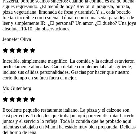
Pizzeria, porque seamos sinceros: cuando la comida es así de buena,
sigues regresando. ¿El menú de hoy? Ravioli di aragosta, burrata,
pizza vegetariana, limonada de fresa y tiramisú. Y sí, cada bocado
fue tan increíble como suena. Tómalo como una señal para dejar de
leer y simplemente IR. ¿El personal? Un amor. ¿El dueño? Una joya
absoluta. 10/10, sin observaciones.
Jennefer Oliva
“
Increíble, simplemente magnífico. La comida y la actitud estuvieron
perfectamente alineadas. Cada detalle complementaba al siguiente,
incluso sus cálidas personalidades. Gracias por hacer que nuestro
corto tiempo en su área fuera el mejor.
Mr. Gutenberg
“
Excelente pequeño restaurante italiano. La pizza y el calzone son
casi perfectos. Todos los que trabajan aquí parecen disfrutar hacerlo
juntos y el servicio lo refleja. Toda la comida que he probado aquí
mientras trabajaba en Miami ha estado muy bien preparada. Delicias
del horno de leña.