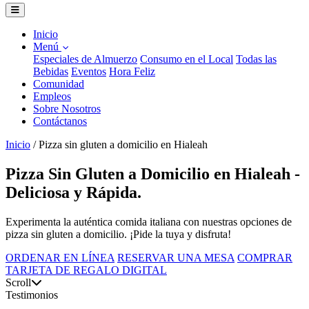
Inicio
Menú
Especiales de Almuerzo
Consumo en el Local
Todas las
Bebidas
Eventos
Hora Feliz
Comunidad
Empleos
Sobre Nosotros
Contáctanos
Inicio
/
Pizza sin gluten a domicilio en Hialeah
Pizza Sin Gluten a Domicilio en Hialeah -
Deliciosa y Rápida.
Experimenta la auténtica comida italiana con nuestras opciones de
pizza sin gluten a domicilio. ¡Pide la tuya y disfruta!
ORDENAR EN LÍNEA
RESERVAR UNA MESA
COMPRAR
TARJETA DE REGALO DIGITAL
Scroll
Testimonios