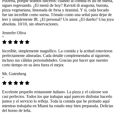
Pizzeria, porque seamos sinceros: cuando la comida es así de buena,
sigues regresando. ¿El menú de hoy? Ravioli di aragosta, burrata,
pizza vegetariana, limonada de fresa y tiramisú. Y sí, cada bocado
fue tan increíble como suena. Tómalo como una señal para dejar de
leer y simplemente IR. ¿El personal? Un amor. ¿El dueño? Una joya
absoluta. 10/10, sin observaciones.
Jennefer Oliva
“
Increíble, simplemente magnífico. La comida y la actitud estuvieron
perfectamente alineadas. Cada detalle complementaba al siguiente,
incluso sus cálidas personalidades. Gracias por hacer que nuestro
corto tiempo en su área fuera el mejor.
Mr. Gutenberg
“
Excelente pequeño restaurante italiano. La pizza y el calzone son
casi perfectos. Todos los que trabajan aquí parecen disfrutar hacerlo
juntos y el servicio lo refleja. Toda la comida que he probado aquí
mientras trabajaba en Miami ha estado muy bien preparada. Delicias
del horno de leña.