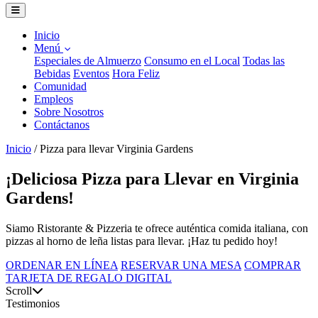
Inicio
Menú
Especiales de Almuerzo
Consumo en el Local
Todas las
Bebidas
Eventos
Hora Feliz
Comunidad
Empleos
Sobre Nosotros
Contáctanos
Inicio
/
Pizza para llevar Virginia Gardens
¡Deliciosa Pizza para Llevar en Virginia
Gardens!
Siamo Ristorante & Pizzeria te ofrece auténtica comida italiana, con
pizzas al horno de leña listas para llevar. ¡Haz tu pedido hoy!
ORDENAR EN LÍNEA
RESERVAR UNA MESA
COMPRAR
TARJETA DE REGALO DIGITAL
Scroll
Testimonios