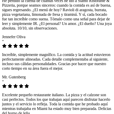
He perdido la cuenta de cuántas veces he ido a Siamo Ristorante &
Pizzeria, porque seamos sinceros: cuando la comida es así de buena,
sigues regresando. ¿El menú de hoy? Ravioli di aragosta, burrata,
pizza vegetariana, limonada de fresa y tiramisú. Y sí, cada bocado
fue tan increíble como suena. Tómalo como una señal para dejar de
leer y simplemente IR. ¿El personal? Un amor. ¿El dueño? Una joya
absoluta. 10/10, sin observaciones.
Jennefer Oliva
“
Increíble, simplemente magnífico. La comida y la actitud estuvieron
perfectamente alineadas. Cada detalle complementaba al siguiente,
incluso sus cálidas personalidades. Gracias por hacer que nuestro
corto tiempo en su área fuera el mejor.
Mr. Gutenberg
“
Excelente pequeño restaurante italiano. La pizza y el calzone son
casi perfectos. Todos los que trabajan aquí parecen disfrutar hacerlo
juntos y el servicio lo refleja. Toda la comida que he probado aquí
mientras trabajaba en Miami ha estado muy bien preparada. Delicias
del horno de leña.