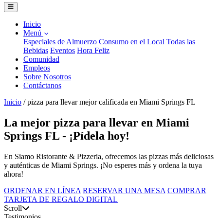
Inicio
Menú
Especiales de Almuerzo
Consumo en el Local
Todas las
Bebidas
Eventos
Hora Feliz
Comunidad
Empleos
Sobre Nosotros
Contáctanos
Inicio
/
pizza para llevar mejor calificada en Miami Springs FL
La mejor pizza para llevar en Miami
Springs FL - ¡Pídela hoy!
En Siamo Ristorante & Pizzeria, ofrecemos las pizzas más deliciosas
y auténticas de Miami Springs. ¡No esperes más y ordena la tuya
ahora!
ORDENAR EN LÍNEA
RESERVAR UNA MESA
COMPRAR
TARJETA DE REGALO DIGITAL
Scroll
Testimonios