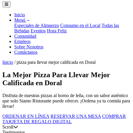
Inicio
Menú
Especiales de Almuerzo
Consumo en el Local
Todas las
Bebidas
Eventos
Hora Feliz
Comunidad
Empleos
Sobre Nosotros
Contáctanos
Inicio
/
pizza para llevar mejor calificada en Doral
La Mejor Pizza Para Llevar Mejor
Calificada en Doral
Disfruta de nuestras pizzas al horno de leña, con un sabor auténtico
que solo Siamo Ristorante puede ofrecer. ¡Ordena ya tu comida para
llevar!
ORDENAR EN LÍNEA
RESERVAR UNA MESA
COMPRAR
TARJETA DE REGALO DIGITAL
Scroll
Testimonios