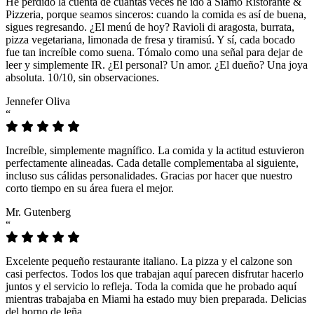
He perdido la cuenta de cuántas veces he ido a Siamo Ristorante &
Pizzeria, porque seamos sinceros: cuando la comida es así de buena,
sigues regresando. ¿El menú de hoy? Ravioli di aragosta, burrata,
pizza vegetariana, limonada de fresa y tiramisú. Y sí, cada bocado
fue tan increíble como suena. Tómalo como una señal para dejar de
leer y simplemente IR. ¿El personal? Un amor. ¿El dueño? Una joya
absoluta. 10/10, sin observaciones.
Jennefer Oliva
“
Increíble, simplemente magnífico. La comida y la actitud estuvieron
perfectamente alineadas. Cada detalle complementaba al siguiente,
incluso sus cálidas personalidades. Gracias por hacer que nuestro
corto tiempo en su área fuera el mejor.
Mr. Gutenberg
“
Excelente pequeño restaurante italiano. La pizza y el calzone son
casi perfectos. Todos los que trabajan aquí parecen disfrutar hacerlo
juntos y el servicio lo refleja. Toda la comida que he probado aquí
mientras trabajaba en Miami ha estado muy bien preparada. Delicias
del horno de leña.