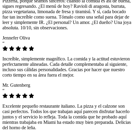
Pizzeria, porque seamos sinceros: cuando la comida es así de buena,
sigues regresando. ¿El menú de hoy? Ravioli di aragosta, burrata,
pizza vegetariana, limonada de fresa y tiramisú. Y sí, cada bocado
fue tan increíble como suena. Tómalo como una señal para dejar de
leer y simplemente IR. ¿El personal? Un amor. ¿El dueño? Una joya
absoluta. 10/10, sin observaciones.
Jennefer Oliva
“
Increíble, simplemente magnífico. La comida y la actitud estuvieron
perfectamente alineadas. Cada detalle complementaba al siguiente,
incluso sus cálidas personalidades. Gracias por hacer que nuestro
corto tiempo en su área fuera el mejor.
Mr. Gutenberg
“
Excelente pequeño restaurante italiano. La pizza y el calzone son
casi perfectos. Todos los que trabajan aquí parecen disfrutar hacerlo
juntos y el servicio lo refleja. Toda la comida que he probado aquí
mientras trabajaba en Miami ha estado muy bien preparada. Delicias
del horno de leña.