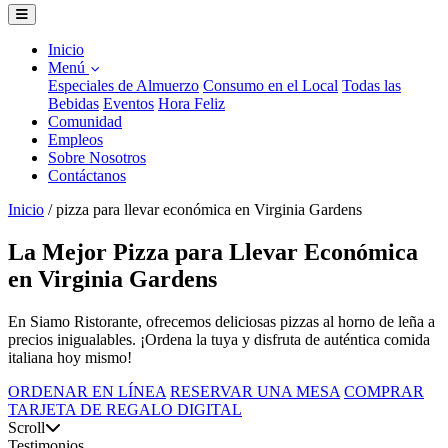
Inicio
Menú
Especiales de Almuerzo
Consumo en el Local
Todas las
Bebidas
Eventos
Hora Feliz
Comunidad
Empleos
Sobre Nosotros
Contáctanos
Inicio
/
pizza para llevar económica en Virginia Gardens
La Mejor Pizza para Llevar Económica
en Virginia Gardens
En Siamo Ristorante, ofrecemos deliciosas pizzas al horno de leña a
precios inigualables. ¡Ordena la tuya y disfruta de auténtica comida
italiana hoy mismo!
ORDENAR EN LÍNEA
RESERVAR UNA MESA
COMPRAR
TARJETA DE REGALO DIGITAL
Scroll
Testimonios