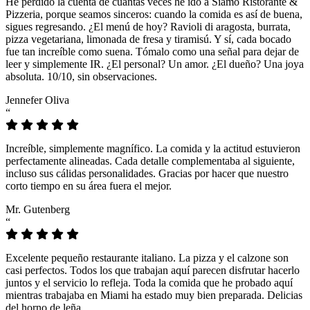
He perdido la cuenta de cuántas veces he ido a Siamo Ristorante &
Pizzeria, porque seamos sinceros: cuando la comida es así de buena,
sigues regresando. ¿El menú de hoy? Ravioli di aragosta, burrata,
pizza vegetariana, limonada de fresa y tiramisú. Y sí, cada bocado
fue tan increíble como suena. Tómalo como una señal para dejar de
leer y simplemente IR. ¿El personal? Un amor. ¿El dueño? Una joya
absoluta. 10/10, sin observaciones.
Jennefer Oliva
“
Increíble, simplemente magnífico. La comida y la actitud estuvieron
perfectamente alineadas. Cada detalle complementaba al siguiente,
incluso sus cálidas personalidades. Gracias por hacer que nuestro
corto tiempo en su área fuera el mejor.
Mr. Gutenberg
“
Excelente pequeño restaurante italiano. La pizza y el calzone son
casi perfectos. Todos los que trabajan aquí parecen disfrutar hacerlo
juntos y el servicio lo refleja. Toda la comida que he probado aquí
mientras trabajaba en Miami ha estado muy bien preparada. Delicias
del horno de leña.