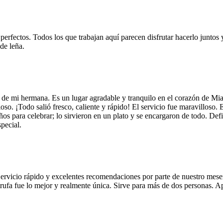
 perfectos. Todos los que trabajan aquí parecen disfrutar hacerlo juntos 
de leña.
 de mi hermana. Es un lugar agradable y tranquilo en el corazón de Mi
so. ¡Todo salió fresco, caliente y rápido! El servicio fue maravilloso. 
años para celebrar; lo sirvieron en un plato y se encargaron de todo. De
pecial.
Servicio rápido y excelentes recomendaciones por parte de nuestro meser
 de trufa fue lo mejor y realmente única. Sirve para más de dos personas.