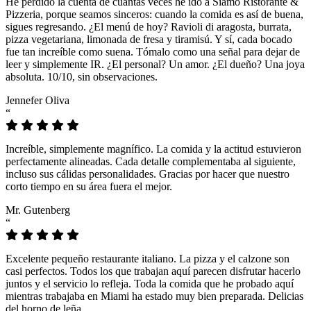
He perdido la cuenta de cuántas veces he ido a Siamo Ristorante &
Pizzeria, porque seamos sinceros: cuando la comida es así de buena,
sigues regresando. ¿El menú de hoy? Ravioli di aragosta, burrata,
pizza vegetariana, limonada de fresa y tiramisú. Y sí, cada bocado
fue tan increíble como suena. Tómalo como una señal para dejar de
leer y simplemente IR. ¿El personal? Un amor. ¿El dueño? Una joya
absoluta. 10/10, sin observaciones.
Jennefer Oliva
“
Increíble, simplemente magnífico. La comida y la actitud estuvieron
perfectamente alineadas. Cada detalle complementaba al siguiente,
incluso sus cálidas personalidades. Gracias por hacer que nuestro
corto tiempo en su área fuera el mejor.
Mr. Gutenberg
“
Excelente pequeño restaurante italiano. La pizza y el calzone son
casi perfectos. Todos los que trabajan aquí parecen disfrutar hacerlo
juntos y el servicio lo refleja. Toda la comida que he probado aquí
mientras trabajaba en Miami ha estado muy bien preparada. Delicias
del horno de leña.