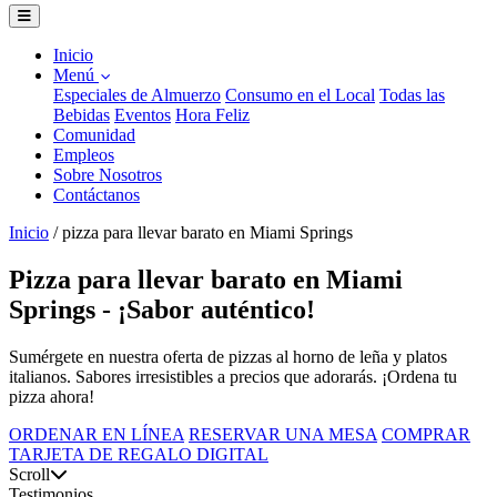
Inicio
Menú
Especiales de Almuerzo
Consumo en el Local
Todas las
Bebidas
Eventos
Hora Feliz
Comunidad
Empleos
Sobre Nosotros
Contáctanos
Inicio
/
pizza para llevar barato en Miami Springs
Pizza para llevar barato en Miami
Springs - ¡Sabor auténtico!
Sumérgete en nuestra oferta de pizzas al horno de leña y platos
italianos. Sabores irresistibles a precios que adorarás. ¡Ordena tu
pizza ahora!
ORDENAR EN LÍNEA
RESERVAR UNA MESA
COMPRAR
TARJETA DE REGALO DIGITAL
Scroll
Testimonios