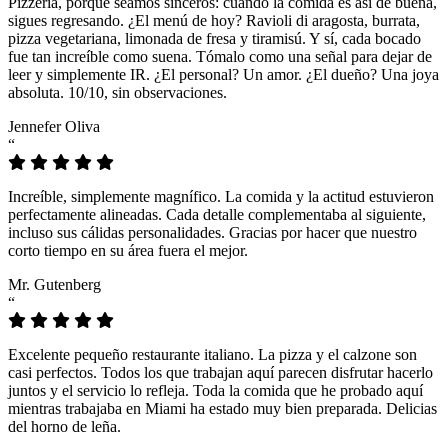
Pizzeria, porque seamos sinceros: cuando la comida es así de buena,
sigues regresando. ¿El menú de hoy? Ravioli di aragosta, burrata,
pizza vegetariana, limonada de fresa y tiramisú. Y sí, cada bocado
fue tan increíble como suena. Tómalo como una señal para dejar de
leer y simplemente IR. ¿El personal? Un amor. ¿El dueño? Una joya
absoluta. 10/10, sin observaciones.
Jennefer Oliva
“
Increíble, simplemente magnífico. La comida y la actitud estuvieron
perfectamente alineadas. Cada detalle complementaba al siguiente,
incluso sus cálidas personalidades. Gracias por hacer que nuestro
corto tiempo en su área fuera el mejor.
Mr. Gutenberg
“
Excelente pequeño restaurante italiano. La pizza y el calzone son
casi perfectos. Todos los que trabajan aquí parecen disfrutar hacerlo
juntos y el servicio lo refleja. Toda la comida que he probado aquí
mientras trabajaba en Miami ha estado muy bien preparada. Delicias
del horno de leña.