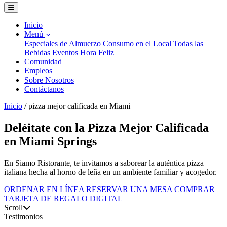
Inicio
Menú
Especiales de Almuerzo
Consumo en el Local
Todas las
Bebidas
Eventos
Hora Feliz
Comunidad
Empleos
Sobre Nosotros
Contáctanos
Inicio
/
pizza mejor calificada en Miami
Deléitate con la Pizza Mejor Calificada
en Miami Springs
En Siamo Ristorante, te invitamos a saborear la auténtica pizza
italiana hecha al horno de leña en un ambiente familiar y acogedor.
ORDENAR EN LÍNEA
RESERVAR UNA MESA
COMPRAR
TARJETA DE REGALO DIGITAL
Scroll
Testimonios