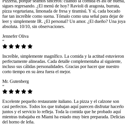
Pizzeria, porque seamos sinceros: cuando la comida es así de buena,
sigues regresando. ¿El menú de hoy? Ravioli di aragosta, burrata,
pizza vegetariana, limonada de fresa y tiramisú. Y sí, cada bocado
fue tan increíble como suena. Tómalo como una señal para dejar de
leer y simplemente IR. ¿El personal? Un amor. ¿El dueño? Una joya
absoluta. 10/10, sin observaciones.
Jennefer Oliva
“
Increíble, simplemente magnífico. La comida y la actitud estuvieron
perfectamente alineadas. Cada detalle complementaba al siguiente,
incluso sus cálidas personalidades. Gracias por hacer que nuestro
corto tiempo en su área fuera el mejor.
Mr. Gutenberg
“
Excelente pequeño restaurante italiano. La pizza y el calzone son
casi perfectos. Todos los que trabajan aquí parecen disfrutar hacerlo
juntos y el servicio lo refleja. Toda la comida que he probado aquí
mientras trabajaba en Miami ha estado muy bien preparada. Delicias
del horno de leña.