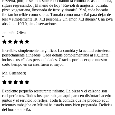
Pizzeria, porque seamos sinceros: cuando la comida es así de buena,
sigues regresando. ¿El menú de hoy? Ravioli di aragosta, burrata,
pizza vegetariana, limonada de fresa y tiramisú. Y sí, cada bocado
fue tan increíble como suena. Tómalo como una señal para dejar de
leer y simplemente IR. ¿El personal? Un amor. ¿El dueño? Una joya
absoluta. 10/10, sin observaciones.
Jennefer Oliva
“
Increíble, simplemente magnífico. La comida y la actitud estuvieron
perfectamente alineadas. Cada detalle complementaba al siguiente,
incluso sus cálidas personalidades. Gracias por hacer que nuestro
corto tiempo en su área fuera el mejor.
Mr. Gutenberg
“
Excelente pequeño restaurante italiano. La pizza y el calzone son
casi perfectos. Todos los que trabajan aquí parecen disfrutar hacerlo
juntos y el servicio lo refleja. Toda la comida que he probado aquí
mientras trabajaba en Miami ha estado muy bien preparada. Delicias
del horno de leña.