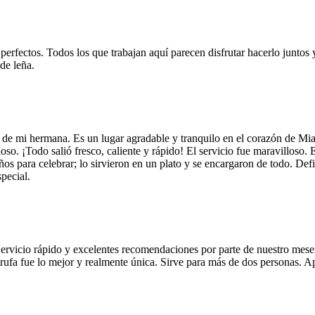
 perfectos. Todos los que trabajan aquí parecen disfrutar hacerlo juntos 
de leña.
 de mi hermana. Es un lugar agradable y tranquilo en el corazón de Mi
so. ¡Todo salió fresco, caliente y rápido! El servicio fue maravilloso. 
años para celebrar; lo sirvieron en un plato y se encargaron de todo. De
pecial.
Servicio rápido y excelentes recomendaciones por parte de nuestro meser
 de trufa fue lo mejor y realmente única. Sirve para más de dos personas.