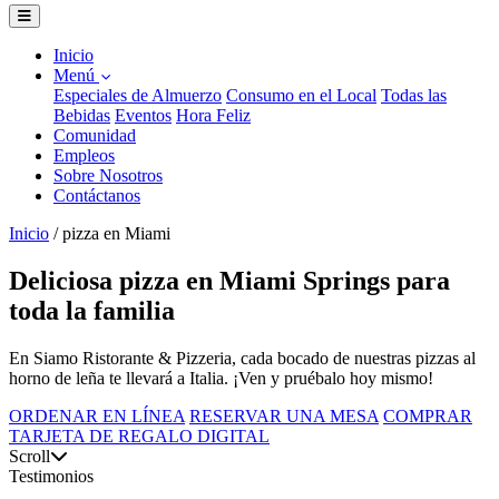
Inicio
Menú
Especiales de Almuerzo
Consumo en el Local
Todas las
Bebidas
Eventos
Hora Feliz
Comunidad
Empleos
Sobre Nosotros
Contáctanos
Inicio
/
pizza en Miami
Deliciosa pizza en Miami Springs para
toda la familia
En Siamo Ristorante & Pizzeria, cada bocado de nuestras pizzas al
horno de leña te llevará a Italia. ¡Ven y pruébalo hoy mismo!
ORDENAR EN LÍNEA
RESERVAR UNA MESA
COMPRAR
TARJETA DE REGALO DIGITAL
Scroll
Testimonios