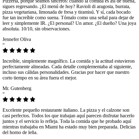
Pizzeria, porque seamos sinceros: cuando la comida es así de buena,
sigues regresando. ¿El menú de hoy? Ravioli di aragosta, burrata,
pizza vegetariana, limonada de fresa y tiramisú. Y sí, cada bocado
fue tan increíble como suena. Tómalo como una señal para dejar de
leer y simplemente IR. ¿El personal? Un amor. ¿El dueño? Una joya
absoluta. 10/10, sin observaciones.
Jennefer Oliva
“
Increíble, simplemente magnífico. La comida y la actitud estuvieron
perfectamente alineadas. Cada detalle complementaba al siguiente,
incluso sus cálidas personalidades. Gracias por hacer que nuestro
corto tiempo en su área fuera el mejor.
Mr. Gutenberg
“
Excelente pequeño restaurante italiano. La pizza y el calzone son
casi perfectos. Todos los que trabajan aquí parecen disfrutar hacerlo
juntos y el servicio lo refleja. Toda la comida que he probado aquí
mientras trabajaba en Miami ha estado muy bien preparada. Delicias
del horno de leña.