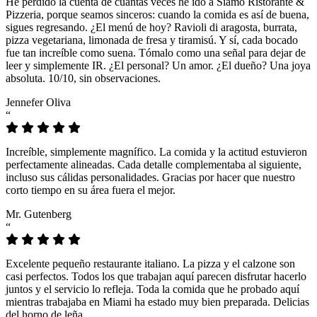
He perdido la cuenta de cuántas veces he ido a Siamo Ristorante &
Pizzeria, porque seamos sinceros: cuando la comida es así de buena,
sigues regresando. ¿El menú de hoy? Ravioli di aragosta, burrata,
pizza vegetariana, limonada de fresa y tiramisú. Y sí, cada bocado
fue tan increíble como suena. Tómalo como una señal para dejar de
leer y simplemente IR. ¿El personal? Un amor. ¿El dueño? Una joya
absoluta. 10/10, sin observaciones.
Jennefer Oliva
“
Increíble, simplemente magnífico. La comida y la actitud estuvieron
perfectamente alineadas. Cada detalle complementaba al siguiente,
incluso sus cálidas personalidades. Gracias por hacer que nuestro
corto tiempo en su área fuera el mejor.
Mr. Gutenberg
“
Excelente pequeño restaurante italiano. La pizza y el calzone son
casi perfectos. Todos los que trabajan aquí parecen disfrutar hacerlo
juntos y el servicio lo refleja. Toda la comida que he probado aquí
mientras trabajaba en Miami ha estado muy bien preparada. Delicias
del horno de leña.