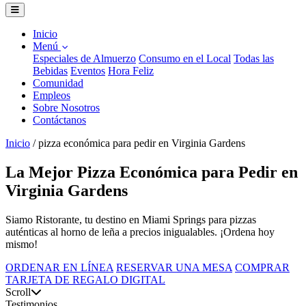
Inicio
Menú
Especiales de Almuerzo
Consumo en el Local
Todas las
Bebidas
Eventos
Hora Feliz
Comunidad
Empleos
Sobre Nosotros
Contáctanos
Inicio
/
pizza económica para pedir en Virginia Gardens
La Mejor Pizza Económica para Pedir en
Virginia Gardens
Siamo Ristorante, tu destino en Miami Springs para pizzas
auténticas al horno de leña a precios inigualables. ¡Ordena hoy
mismo!
ORDENAR EN LÍNEA
RESERVAR UNA MESA
COMPRAR
TARJETA DE REGALO DIGITAL
Scroll
Testimonios