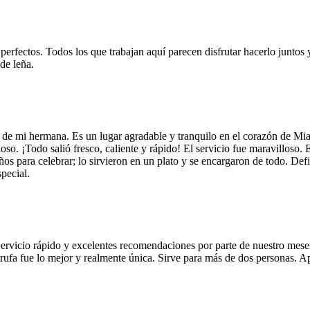
 perfectos. Todos los que trabajan aquí parecen disfrutar hacerlo juntos 
de leña.
 de mi hermana. Es un lugar agradable y tranquilo en el corazón de Mi
so. ¡Todo salió fresco, caliente y rápido! El servicio fue maravilloso. 
años para celebrar; lo sirvieron en un plato y se encargaron de todo. De
pecial.
Servicio rápido y excelentes recomendaciones por parte de nuestro meser
 de trufa fue lo mejor y realmente única. Sirve para más de dos personas.