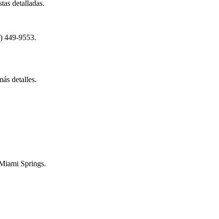
tas detalladas.
5) 449-9553.
ás detalles.
 Miami Springs.