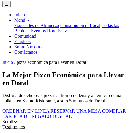
Inicio
Menú
Especiales de Almuerzo
Consumo en el Local
Todas las
Bebidas
Eventos
Hora Feliz
Comunidad
Empleos
Sobre Nosotros
Contáctanos
Inicio
/
pizza económica para llevar en Doral
La Mejor Pizza Económica para Llevar
en Doral
Disfruta de deliciosas pizzas al horno de leña y auténtica cocina
italiana en Siamo Ristorante, a solo 5 minutos de Doral.
ORDENAR EN LÍNEA
RESERVAR UNA MESA
COMPRAR
TARJETA DE REGALO DIGITAL
Scroll
Testimonios