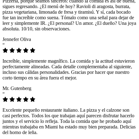
Pizzeria, porque seamos sinceros: cuando la comida es así de buena,
sigues regresando. ¿El menú de hoy? Ravioli di aragosta, burrata,
pizza vegetariana, limonada de fresa y tiramisú. Y sí, cada bocado
fue tan increíble como suena. Tómalo como una señal para dejar de
leer y simplemente IR. ¿El personal? Un amor. ¿El dueño? Una joya
absoluta. 10/10, sin observaciones.
Jennefer Oliva
“
Increíble, simplemente magnífico. La comida y la actitud estuvieron
perfectamente alineadas. Cada detalle complementaba al siguiente,
incluso sus cálidas personalidades. Gracias por hacer que nuestro
corto tiempo en su área fuera el mejor.
Mr. Gutenberg
“
Excelente pequeño restaurante italiano. La pizza y el calzone son
casi perfectos. Todos los que trabajan aquí parecen disfrutar hacerlo
juntos y el servicio lo refleja. Toda la comida que he probado aquí
mientras trabajaba en Miami ha estado muy bien preparada. Delicias
del horno de leña.