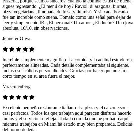
Pizzeria, porque seamos sinceros: cuando la comida es así de buena,
sigues regresando. ¿El menú de hoy? Ravioli di aragosta, burrata,
pizza vegetariana, limonada de fresa y tiramisú. Y sí, cada bocado
fue tan increíble como suena. Tómalo como una señal para dejar de
leer y simplemente IR. ¿El personal? Un amor. ¿El dueño? Una joya
absoluta. 10/10, sin observaciones.
Jennefer Oliva
“
Increíble, simplemente magnífico. La comida y la actitud estuvieron
perfectamente alineadas. Cada detalle complementaba al siguiente,
incluso sus cálidas personalidades. Gracias por hacer que nuestro
corto tiempo en su área fuera el mejor.
Mr. Gutenberg
“
Excelente pequeño restaurante italiano. La pizza y el calzone son
casi perfectos. Todos los que trabajan aquí parecen disfrutar hacerlo
juntos y el servicio lo refleja. Toda la comida que he probado aquí
mientras trabajaba en Miami ha estado muy bien preparada. Delicias
del horno de leña.