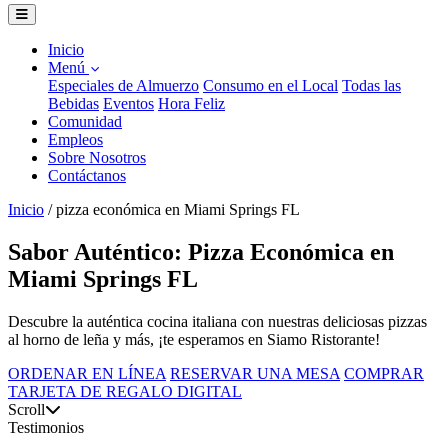
Inicio
Menú
Especiales de Almuerzo
Consumo en el Local
Todas las
Bebidas
Eventos
Hora Feliz
Comunidad
Empleos
Sobre Nosotros
Contáctanos
Inicio
/
pizza económica en Miami Springs FL
Sabor Auténtico: Pizza Económica en
Miami Springs FL
Descubre la auténtica cocina italiana con nuestras deliciosas pizzas
al horno de leña y más, ¡te esperamos en Siamo Ristorante!
ORDENAR EN LÍNEA
RESERVAR UNA MESA
COMPRAR
TARJETA DE REGALO DIGITAL
Scroll
Testimonios